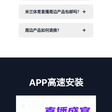
米兰体育直播
周边产品包邮吗？
周边产品如何退换？
APP高速安装