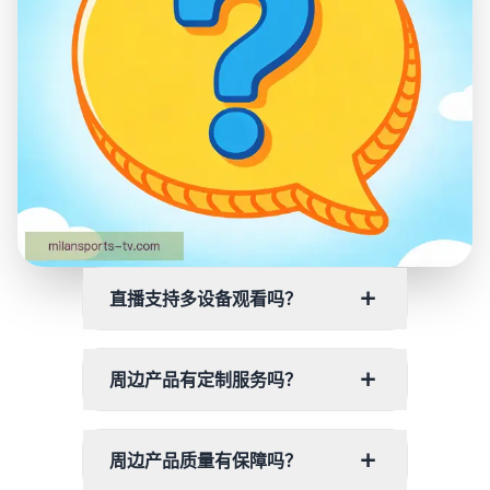
直播支持多设备观看吗？
周边产品有定制服务吗？
周边产品质量有保障吗？