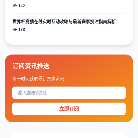
142
世界杯竞猜在线实时互动攻略与最新赛事投注指南解析
138
订阅资讯推送
第一时间获取最新赛事资讯
立即订阅