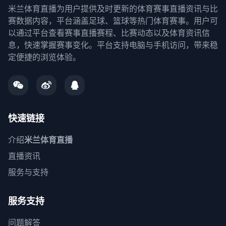
米兰体育直播为用户提供及时更新的体育赛事直播资讯与比
赛数据内容，平台涵盖足球、篮球等热门体育赛事。用户可
以通过平台查看赛事直播赛程、比赛动态以及体育资讯信
息，快速掌握赛事变化。平台支持电脑与手机访问，带来稳
定便捷的浏览体验。
快速链接
介绍
米兰体育直播
直播资讯
服务与支持
服务支持
问题解答