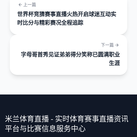
上一篇
世界杯竞猜赛事直播火热开启球迷互动实
时比分与精彩赛况全程追踪
下一篇
字母哥首秀见证弟弟得分笑称已圆满职业
生涯
米兰体育直播 - 实时体育赛事直播资讯
平台与比赛信息服务中心