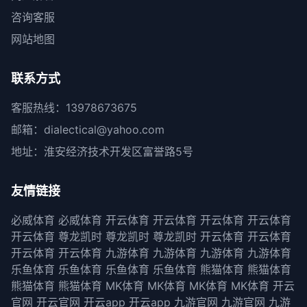
咨询客服
网站地图
联系方式
客服热线：13978673675
邮箱：dialectical@yahoo.com
地址：淮安经济技术开发区富誉路5号
友情链接
必威体育
必威体育
开云体育
开云体育
开云体育
开云体育
开云体育
尊龙凯时
尊龙凯时
尊龙凯时
开云体育
开云体育
开云体育
开云体育
九游体育
九游体育
九游体育
九游体育
乐鱼体育
乐鱼体育
乐鱼体育
乐鱼体育
熊猫体育
熊猫体育
熊猫体育
熊猫体育
MK体育
MK体育
MK体育
MK体育
开云
官网
开云官网
开云app
开云app
九游官网
九游官网
九游