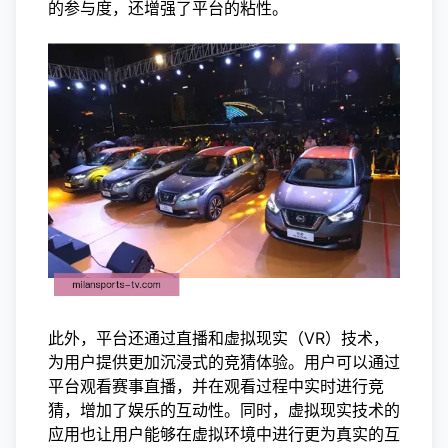
的参与度，还增强了平台的粘性。
此外，平台还通过直播和虚拟现实（VR）技术，
为用户提供更加沉浸式的竞猜体验。用户可以通过
平台观看赛事直播，并在观看过程中实时进行竞
猜，增加了娱乐的互动性。同时，虚拟现实技术的
应用也让用户能够在虚拟环境中进行更为真实的互