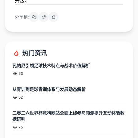
升级。
分享到:
热门资讯
孔帕尼引领足球技术特点与战术价值解析
53
从青训到足球青训体系与发展动态解析
52
二零二六世界杯竞猜网站全面上线参与预测提升互动体验数
据研判
75