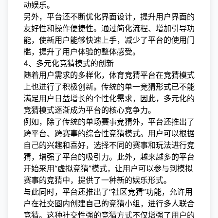
动娱乐。
另外，平台还不断优化界面设计，提升用户界面的
友好性和操作便捷性。通过简化流程、增加引导功
能，使新用户能够快速上手，减少了平台的使用门
槛，提升了用户体验的整体感受。
4、多元化竞猜模式的创新
随着用户需求的多样化，体育竞猜平台在竞猜模式
上也进行了积极创新。传统的单一竞猜形式已不能
满足用户日益增长的个性化需求，因此，多元化的
竞猜模式逐渐成为平台的核心竞争力。
例如，除了传统的单场赛事竞猜外，平台还推出了
跨平台、跨赛事的综合性竞猜模式。用户可以根据
自己的兴趣和喜好，选择不同的赛事和玩法进行竞
猜，增强了平台的吸引力。此外，越来越多的平台
开始采用“虚拟竞猜”模式，让用户可以参与到模拟
赛事的竞猜中，提供了一种新的娱乐形式。
与此同时，平台还推出了“社区竞猜”功能，允许用
户在社交圈内创建自己的竞猜小组，进行多人联合
竞猜。这种社交性强的竞猜方式不仅增强了用户的