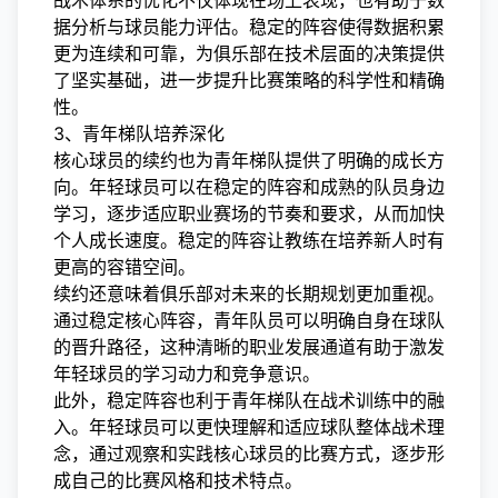
战术体系的优化不仅体现在场上表现，也有助于数
据分析与球员能力评估。稳定的阵容使得数据积累
更为连续和可靠，为俱乐部在技术层面的决策提供
了坚实基础，进一步提升比赛策略的科学性和精确
性。
3、青年梯队培养深化
核心球员的续约也为青年梯队提供了明确的成长方
向。年轻球员可以在稳定的阵容和成熟的队员身边
学习，逐步适应职业赛场的节奏和要求，从而加快
个人成长速度。稳定的阵容让教练在培养新人时有
更高的容错空间。
续约还意味着俱乐部对未来的长期规划更加重视。
通过稳定核心阵容，青年队员可以明确自身在球队
的晋升路径，这种清晰的职业发展通道有助于激发
年轻球员的学习动力和竞争意识。
此外，稳定阵容也利于青年梯队在战术训练中的融
入。年轻球员可以更快理解和适应球队整体战术理
念，通过观察和实践核心球员的比赛方式，逐步形
成自己的比赛风格和技术特点。