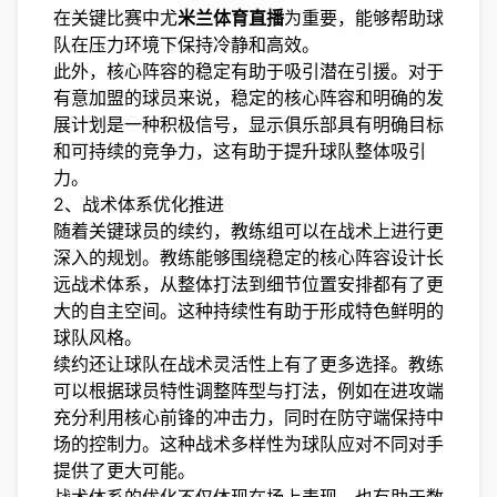
在关键比赛中尤
米兰体育直播
为重要，能够帮助球
队在压力环境下保持冷静和高效。
此外，核心阵容的稳定有助于吸引潜在引援。对于
有意加盟的球员来说，稳定的核心阵容和明确的发
展计划是一种积极信号，显示俱乐部具有明确目标
和可持续的竞争力，这有助于提升球队整体吸引
力。
2、战术体系优化推进
随着关键球员的续约，教练组可以在战术上进行更
深入的规划。教练能够围绕稳定的核心阵容设计长
远战术体系，从整体打法到细节位置安排都有了更
大的自主空间。这种持续性有助于形成特色鲜明的
球队风格。
续约还让球队在战术灵活性上有了更多选择。教练
可以根据球员特性调整阵型与打法，例如在进攻端
充分利用核心前锋的冲击力，同时在防守端保持中
场的控制力。这种战术多样性为球队应对不同对手
提供了更大可能。