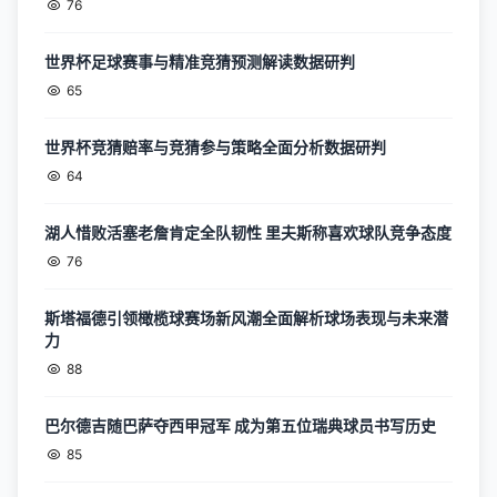
76
世界杯足球赛事与精准竞猜预测解读数据研判
65
世界杯竞猜赔率与竞猜参与策略全面分析数据研判
64
湖人惜败活塞老詹肯定全队韧性 里夫斯称喜欢球队竞争态度
76
斯塔福德引领橄榄球赛场新风潮全面解析球场表现与未来潜
力
88
巴尔德吉随巴萨夺西甲冠军 成为第五位瑞典球员书写历史
85