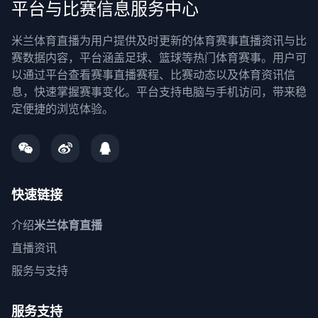
平台与比赛信息服务中心
米兰体育直播为用户提供及时更新的体育赛事直播资讯与比
赛数据内容，平台涵盖足球、篮球等热门体育赛事。用户可
以通过平台查看赛事直播赛程、比赛动态以及体育资讯信
息，快速掌握赛事变化。平台支持电脑与手机访问，带来稳
定便捷的浏览体验。
快速链接
介绍
米兰体育直播
直播资讯
服务与支持
服务支持