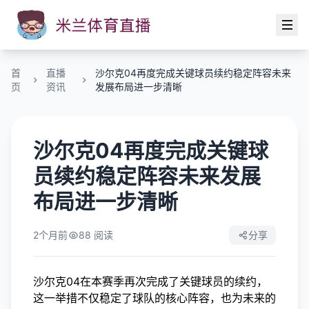
首
直播
沙尔克04再度完成关键球员续约稳定阵容未来
页
资讯
发展布局进一步清晰
沙尔克04再度完成关键球
员续约稳定阵容未来发展
布局进一步清晰
2个月前
88 阅读
分享
沙尔克04在本赛季再次完成了关键球员的续约，
这一举措不仅稳定了球队的核心阵容，也为未来的